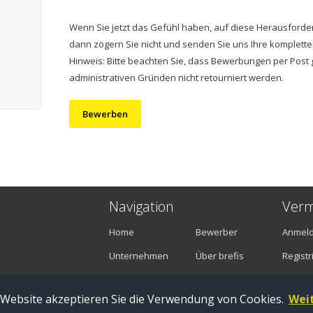
Wenn Sie jetzt das Gefühl haben, auf diese Herausforde
dann zögern Sie nicht und senden Sie uns Ihre komplet
Hinweis: Bitte beachten Sie, dass Bewerbungen per Post 
administrativen Gründen nicht retourniert werden.
Bewerben
Navigation
Verm
Home
Bewerber
Anmel
Unternehmen
Über brefis
Registr
Stellenangebote
Kontakt
 Website akzeptieren Sie die Verwendung von Cookies.
Wei
Zug |
Impressum
|
Datenschutz