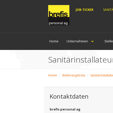
JOB-TICKER
SANIT
Home
Unternehmen
Stell
Sanitärinstallateu
Home
Stellenangebote
Sanitärinstallat
Kontaktdaten
brefis personal ag