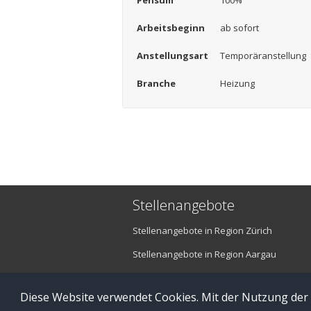
Pensum
100%
Arbeitsbeginn
ab sofort
Anstellungsart
Temporäranstellung
Branche
Heizung
Stellenangebote
Stellenangebote in Region Zürich
Stellenangebote in Region Aargau
Stellenangebote in Region Luzern
Diese Website verwendet Cookies. Mit der Nutzung der
© Copyright 2016 brefis personal ag - 6300 