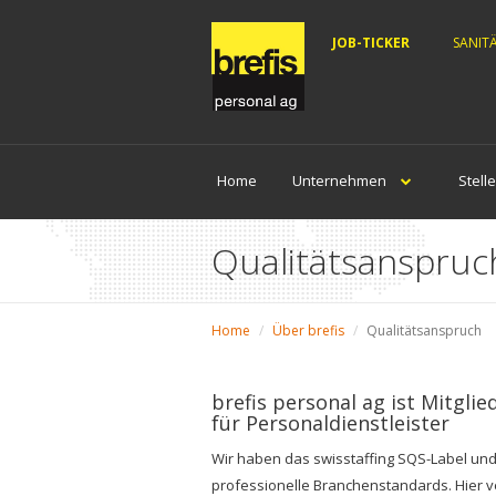
JOB-TICKER
SANIT
Home
Unternehmen
Stell
Qualitätsanspruc
Home
Über brefis
Qualitätsanspruch
brefis personal ag ist Mitglie
für Personaldienstleister
Wir haben das swisstaffing SQS-Label und
professionelle Branchenstandards. Hier ver