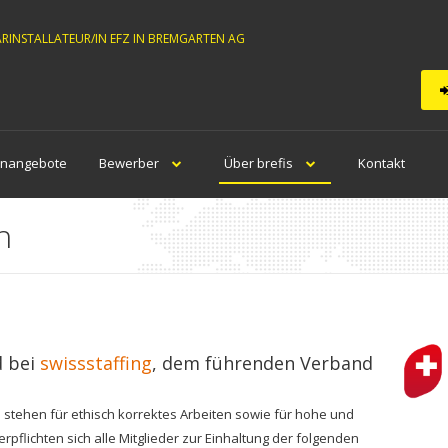
ÄRINSTALLATEUR/IN EFZ IN BREMGARTEN AG
enangebote
Bewerber
Über brefis
Kontakt
h
d bei
swissstaffing
, dem führenden Verband
 stehen für ethisch korrektes Arbeiten sowie für hohe und
pflichten sich alle Mitglieder zur Einhaltung der folgenden