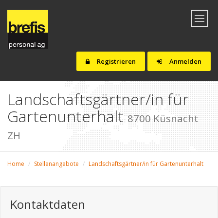
Toggl
naviga
Registrieren
Anmelden
Landschaftsgärtner/in für
Gartenunterhalt
8700 Küsnacht
ZH
Home
Stellenangebote
Landschaftsgärtner/in für Gartenunterhalt
Kontaktdaten