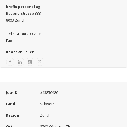
brefis personal ag
Badenerstrasse 333
8003 Zürich
Tel.:
+41 44 200 79 79
Fax:
Kontakt Teilen
Job-ID
#43856486
Land
Schweiz
Region
Zürich
Ort
8700 Küsnacht ZH