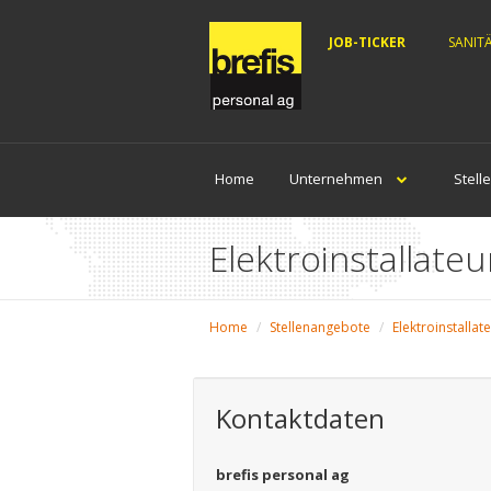
JOB-TICKER
SANIT
Home
Unternehmen
Stell
Elektroinstallateu
Home
Stellenangebote
Elektroinstallat
Kontaktdaten
brefis personal ag