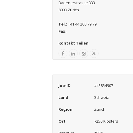
Badenerstrasse 333
8003 Zürich
Tel.:
+41 44 200 79 79
Fax:
Kontakt Teilen
Job-ID
#43854907
Land
Schweiz
Region
Zürich
Ort
7250 Klosters