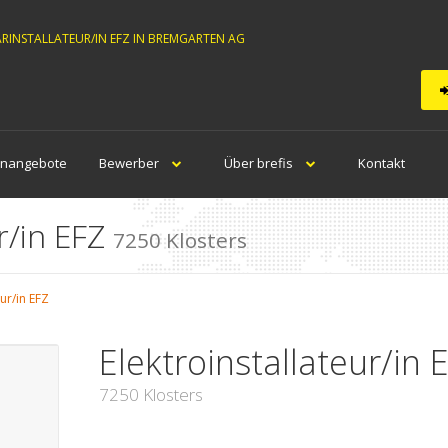
ÄRINSTALLATEUR/IN EFZ IN BREMGARTEN AG
enangebote
Bewerber
Über brefis
Kontakt
r/in EFZ
7250 Klosters
eur/in EFZ
Elektroinstallateur/in 
7250 Klosters