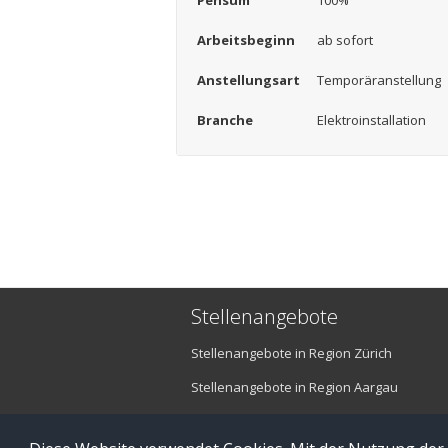
Pensum
100%
Arbeitsbeginn
ab sofort
Anstellungsart
Temporäranstellung
Branche
Elektroinstallation
Stellenangebote
Stellenangebote in Region Zürich
Stellenangebote in Region Aargau
Stellenangebote in Region Luzern