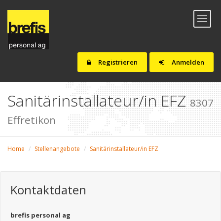
Toggl
naviga
Registrieren
Anmelden
Sanitärinstallateur/in EFZ
8307
Effretikon
Home
Stellenangebote
Sanitärinstallateur/in EFZ
Kontaktdaten
brefis personal ag