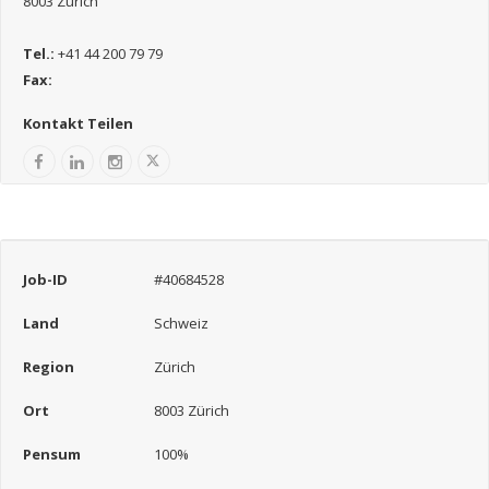
8003 Zürich
Tel.:
+41 44 200 79 79
Fax:
Kontakt Teilen
Job-ID
#40684528
Land
Schweiz
Region
Zürich
Ort
8003 Zürich
Pensum
100%