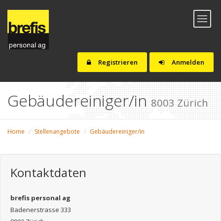
Toggl
naviga
Registrieren
Anmelden
Gebäudereiniger/in
8003 Zürich
Home
Stellenangebote
Gebäudereiniger/in
Kontaktdaten
brefis personal ag
Badenerstrasse 333