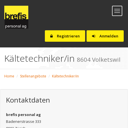
Toggl
naviga
Registrieren
Anmelden
Kältetechniker/in
8604 Volketswil
Home
Stellenangebote
Kältetechniker/in
Kontaktdaten
brefis personal ag
Badenerstrasse 333