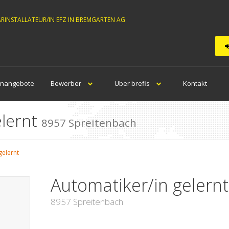
ÄRINSTALLATEUR/IN EFZ IN BREMGARTEN AG
enangebote
Bewerber
Über brefis
Kontakt
elernt
8957 Spreitenbach
gelernt
Automatiker/in gelernt
8957 Spreitenbach