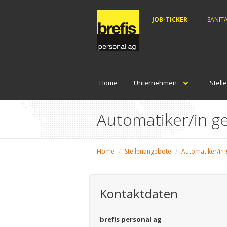
JOB-TICKER
SANIT
Home
Unternehmen
Stell
Automatiker/in g
Home
Stellenangebote
Automatiker/in 
Kontaktdaten
brefis personal ag