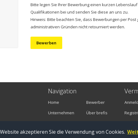
Bitte legen Sie Ihrer Bewerbung einen kurzen Lebenslauf
Qualifikationen bei und senden Sie diese an uns zu.
Hinweis: Bitte beachten Sie, dass Bewerbungen per Post 
administrativen Gründen nicht retourniert werden.
Bewerben
Navigation
Verm
Home
Bewerber
Anmel
Unternehmen
Über brefis
Registr
Stellenangebote
Kontakt
 Website akzeptieren Sie die Verwendung von Cookies.
Wei
Zug |
Impressum
|
Datenschutz