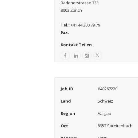
Badenerstrasse 333
8003 Zürich
Tel.:
+41 44 200 79 79
Fax:
Kontakt Teilen
Job-ID
#40267220
Land
Schweiz
Region
Aargau
Ort
8957 Spreitenbach