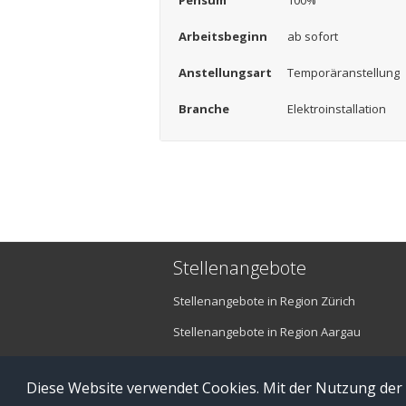
Pensum
100%
Arbeitsbeginn
ab sofort
Anstellungsart
Temporäranstellung
Branche
Elektroinstallation
Stellenangebote
Stellenangebote in Region Zürich
Stellenangebote in Region Aargau
Stellenangebote in Region Luzern
Diese Website verwendet Cookies. Mit der Nutzung der
© Copyright 2016 brefis personal ag - 6300 