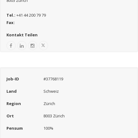
8003 Zürich
Tel.:
+41 44 200 79 79
Fax:
Kontakt Teilen
Job-ID
#37768119
Land
Schweiz
Region
Zürich
Ort
8003 Zürich
Pensum
100%