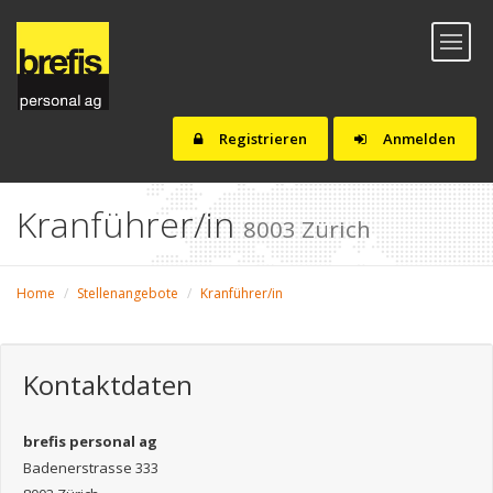
Toggl
naviga
Registrieren
Anmelden
Kranführer/in
8003 Zürich
Home
Stellenangebote
Kranführer/in
Kontaktdaten
brefis personal ag
Badenerstrasse 333