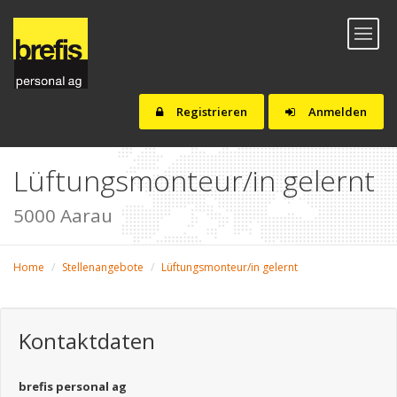
Toggl
naviga
Registrieren
Anmelden
Lüftungsmonteur/in gelernt
5000 Aarau
Home
Stellenangebote
Lüftungsmonteur/in gelernt
Kontaktdaten
brefis personal ag