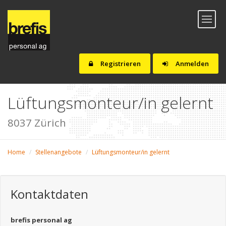
Toggl
naviga
Registrieren
Anmelden
Lüftungsmonteur/in gelernt
8037 Zürich
Home
Stellenangebote
Lüftungsmonteur/in gelernt
Kontaktdaten
brefis personal ag