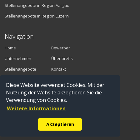
Stellenangebote in Region Aargau
Stellenangebote in Region Luzern
Navigation
Home
Bewerber
Unternehmen
Über brefis
Stellenangebote
Kontakt
Diese Website verwendet Cookies. Mit der
Vermittler
Nutzung der Website akzeptieren Sie die
Verwendung von Cookies.
Anmelden
Weitere Informationen
Registrieren
Akzeptieren
© Copyright 2016 brefis personal ag - 6300 Zug |
Impressum
|
Datenschutz