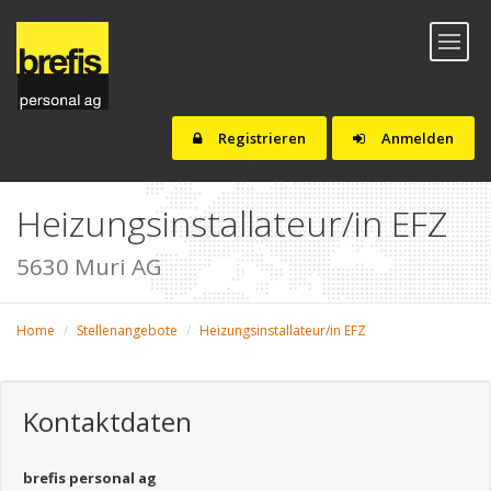
Toggl
naviga
Registrieren
Anmelden
Heizungsinstallateur/in EFZ
5630 Muri AG
Home
Stellenangebote
Heizungsinstallateur/in EFZ
Kontaktdaten
brefis personal ag