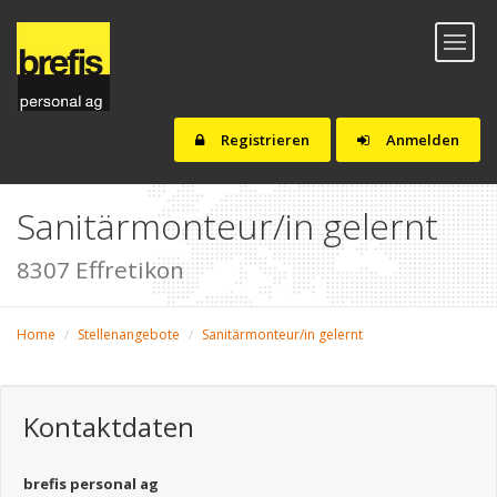
Toggl
naviga
Registrieren
Anmelden
Sanitärmonteur/in gelernt
8307 Effretikon
Home
Stellenangebote
Sanitärmonteur/in gelernt
Kontaktdaten
brefis personal ag