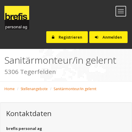
Toggl
naviga
Registrieren
Anmelden
Sanitärmonteur/in gelernt
5306 Tegerfelden
Home
Stellenangebote
Sanitärmonteur/in gelernt
Kontaktdaten
brefis personal ag