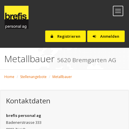
Toggl
naviga
Registrieren
Anmelden
Metallbauer
5620 Bremgarten AG
Home
Stellenangebote
Metallbauer
Kontaktdaten
brefis personal ag
Badenerstrasse 333