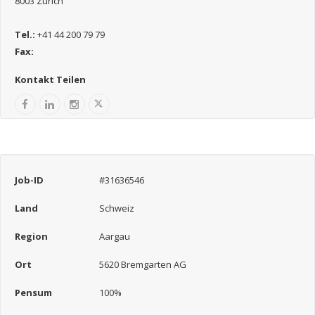
8003 Zürich
Tel.:
+41 44 200 79 79
Fax:
Kontakt Teilen
Job-ID
#31636546
Land
Schweiz
Region
Aargau
Ort
5620 Bremgarten AG
Pensum
100%