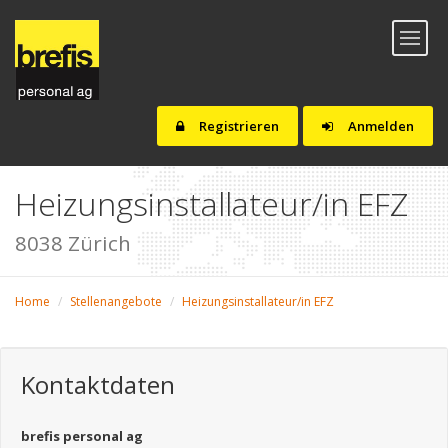
Toggl
naviga
Registrieren
Anmelden
Heizungsinstallateur/in EFZ
8038 Zürich
Home
Stellenangebote
Heizungsinstallateur/in EFZ
Kontaktdaten
brefis personal ag