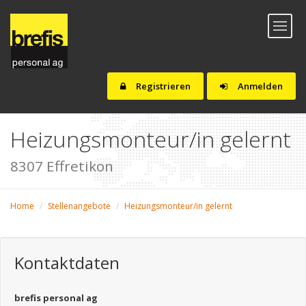
Toggl
naviga
Registrieren
Anmelden
Heizungsmonteur/in gelernt
8307 Effretikon
Home
Stellenangebote
Heizungsmonteur/in gelernt
Kontaktdaten
brefis personal ag