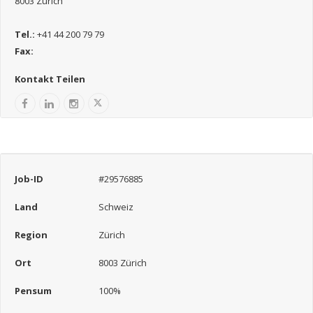
8003 Zürich
Tel.:
+41 44 200 79 79
Fax:
Kontakt Teilen
Job-ID
#29576885
Land
Schweiz
Region
Zürich
Ort
8003 Zürich
Pensum
100%