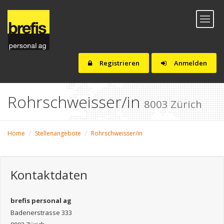
Toggl
naviga
Registrieren
Anmelden
Rohrschweisser/in
8003 Zürich
Home
Stellenangebote
Rohrschweisser/in
Kontaktdaten
brefis personal ag
Badenerstrasse 333