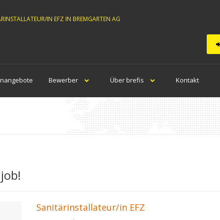
ÄRINSTALLATEUR/IN EFZ IN BREMGARTEN AG
enangebote
Bewerber
Über brefis
Kontakt
job!
Sanitärinstallateur/in EFZ