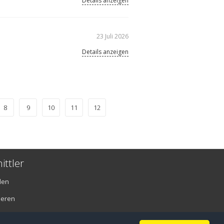
Details anzeigen
23 Juli 2026
Details anzeigen
8
9
10
11
12
ittler
den
ieren