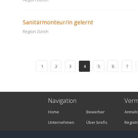
Sanitärmonteur/in gelernt
Region Zürich
1
2
3
4
5
6
7
Navigation
Verm
Home
Bewerber
Anmel
Unternehmen
Über brefis
Registr
Stellenangebote
Kontakt