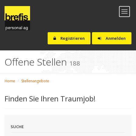
Toggl
naviga
Registrieren
Anmelden
Offene Stellen
188
Home
Stellenangebote
Finden Sie Ihren Traumjob!
SUCHE