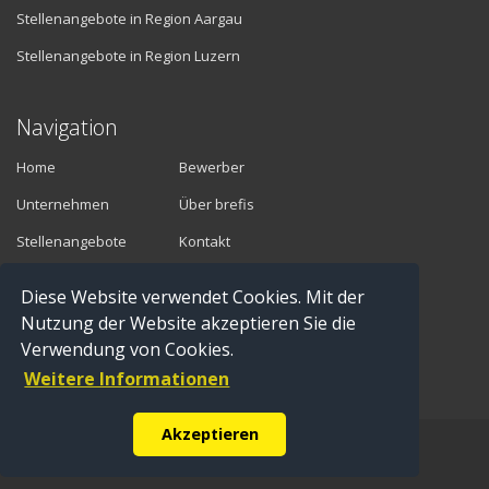
Stellenangebote in Region Aargau
Stellenangebote in Region Luzern
Navigation
Home
Bewerber
Unternehmen
Über brefis
Stellenangebote
Kontakt
Diese Website verwendet Cookies. Mit der
Vermittler
Nutzung der Website akzeptieren Sie die
Verwendung von Cookies.
Anmelden
Weitere Informationen
Registrieren
Akzeptieren
© Copyright 2016 brefis personal ag - 6300 Zug |
Impressum
|
Datenschutz