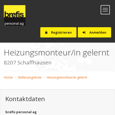
Toggl
naviga
Registrieren
Anmelden
Heizungsmonteur/in gelernt
8207 Schaffhausen
Home
Stellenangebote
Heizungsmonteur/in gelernt
Kontaktdaten
brefis personal ag