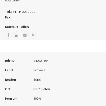
8003 Zürich
Tel.:
+41 44 200 79 79
Fax:
Kontakt Teilen
Job-ID
#40221194
Land
Schweiz
Region
Zürich
Ort
8302 Kloten
Pensum
100%