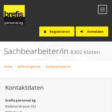
Toggl
naviga
Registrieren
Anmelden
Sachbearbeiter/in
8302 Kloten
Home
Stellenangebote
Sachbearbeiter/in
Kontaktdaten
brefis personal ag
Badenerstrasse 333