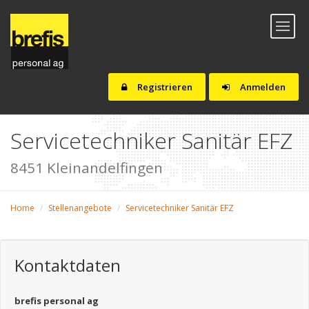
Toggl
naviga
Registrieren
Anmelden
Servicetechniker Sanitär EFZ
8451 Kleinandelfingen
Home
Stellenangebote
Servicetechniker Sanitär EFZ
Kontaktdaten
brefis personal ag