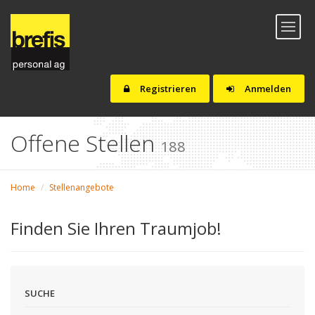
Toggl
naviga
Registrieren
Anmelden
Offene Stellen
188
Home
Stellenangebote
Finden Sie Ihren Traumjob!
SUCHE