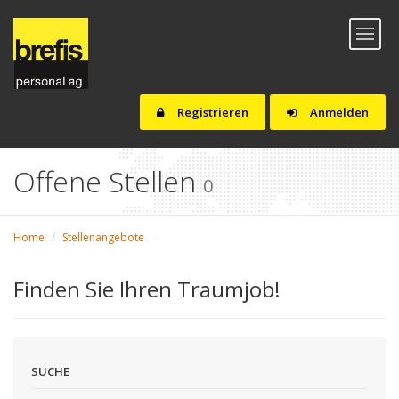
Toggl
naviga
Registrieren
Anmelden
Offene Stellen
0
Home
Stellenangebote
Finden Sie Ihren Traumjob!
SUCHE