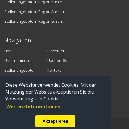
Stellenangebote in Region Zürich
Stellenangebote in Region Aargau
Stellenangebote in Region Luzern
Navigation
Home
Bewerber
Unternehmen
Über brefis
Stellenangebote
Kontakt
Diese Website verwendet Cookies. Mit der
Vermittler
Nutzung der Website akzeptieren Sie die
Verwendung von Cookies.
Anmelden
Weitere Informationen
Registrieren
Akzeptieren
© Copyright 2016 brefis personal ag - 6300 Zug |
Impressum
|
Datenschutz