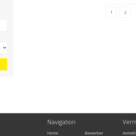
1
2
Navigation
Verm
Home
Bewerber
Anmel