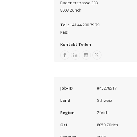
Badenerstrasse 333
8003 Zürich
Tel.:
+41 44 200 79 79
Fax:
Kontakt Teilen
Job-ID
#45278517
Land
Schweiz
Region
Zürich
Ort
8050 Zürich