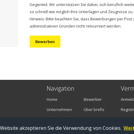
Gegenteil. Wir unterstützen Sie dabei, sich beruflich we
so schnell wie möglich Ihre Unterlagen und Zeugnisse zu.
Hinweis: Bitte beachten Sie, dass Bewerbungen per Post 
administrativen Gründen nicht retourniert werden.
Bewerben
Navigation
Verm
Home
Bewerber
Anmel
Unternehmen
Über brefis
Registr
Stellenangebote
Kontakt
 Website akzeptieren Sie die Verwendung von Cookies.
Wei
Zug |
Impressum
|
Datenschutz