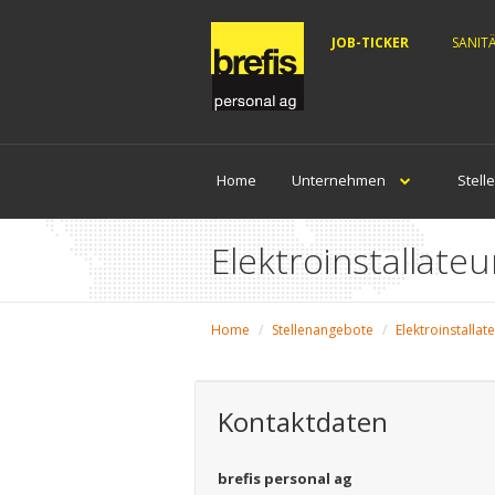
JOB-TICKER
SANIT
Home
Unternehmen
Stell
Elektroinstallateu
Home
Stellenangebote
Elektroinstallat
Kontaktdaten
brefis personal ag