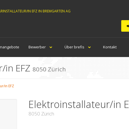
ÄRINSTALLATEUR/IN EFZ IN BREMGARTEN AG
enangebote
Bewerber
Über brefis
Kontakt
r/in EFZ
8050 Zürich
eur/in EFZ
Elektroinstallateur/in 
8050 Zürich