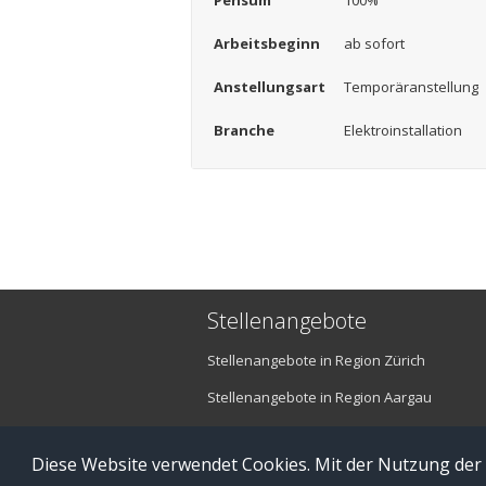
Pensum
100%
Arbeitsbeginn
ab sofort
Anstellungsart
Temporäranstellung
Branche
Elektroinstallation
Stellenangebote
Stellenangebote in Region Zürich
Stellenangebote in Region Aargau
Stellenangebote in Region Luzern
Diese Website verwendet Cookies. Mit der Nutzung der
© Copyright 2016 brefis personal ag - 6300 